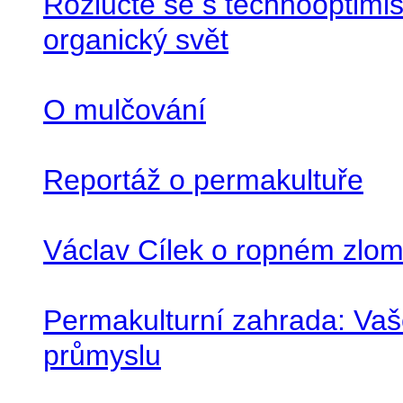
Rozlučte se s technooptimis
organický svět
O mulčování
Reportáž o permakultuře
Václav Cílek o ropném zlomu
Permakulturní zahrada: Va
průmyslu