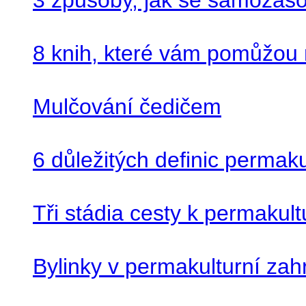
8 knih, které vám pomůžou na
Mulčování čedičem
6 důležitých definic permak
Tři stádia cesty k permakul
Bylinky v permakulturní zah