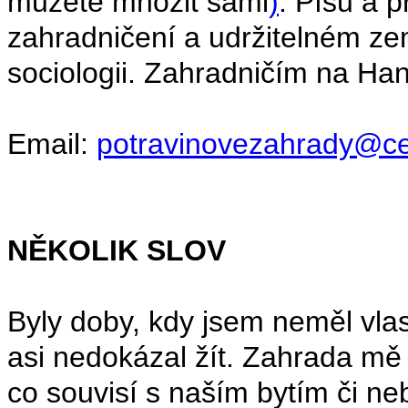
můžete množit sami
)
. Píšu a 
zahradničení a udržitelném zem
sociologii. Zahradničím na Ha
Email:
potravinovezahrady@ce
NĚKOLIK SLOV
Byly doby, kdy jsem neměl vla
asi nedokázal žít. Zahrada mě
co souvisí s naším bytím či ne