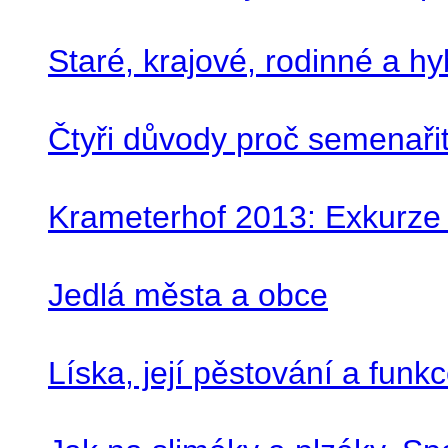
Staré, krajové, rodinné a hy
Čtyři důvody proč semenaři
Krameterhof 2013: Exkurze
Jedlá města a obce
Líska, její pěstování a fun