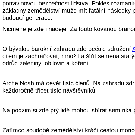
potravinovou bezpečnost lidstva. Pokles rozmanit
základny zemědělství může mít fatální následky 
budoucí generace.
Nicméně je zde i naděje. Za touto kovanou bran
O bývalou barokní zahradu zde pečuje sdružení
cílem je zachraňovat, množit a šířit semena star
odrůd zeleniny, obilovin a koření.
Arche Noah má devět tisíc členů. Na zahradu sdr
každoročně třicet tisíc návštěvníků.
Na podzim si zde prý lidé mohou sbírat semínka
Zatímco soudobé zemědělství kráčí cestou mono