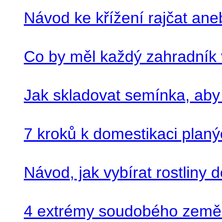
Návod ke křížení rajčat aneb
Co by měl každý zahradník 
Jak skladovat semínka, aby
7 kroků k domestikaci planý
Návod, jak vybírat rostliny
4 extrémy soudobého zeměděl