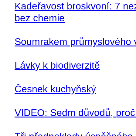
Kadeřavost broskvoní: 7 neza
bez chemie
Soumrakem průmyslového v
Lávky k biodiverzitě
Česnek kuchyňský
VIDEO: Sedm důvodů, proč 