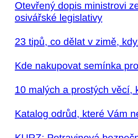
Otevřený dopis ministrovi 
osivářské legislativy
23 tipů, co dělat v zimě, kd
Kde nakupovat semínka pro
10 malých a prostých věcí, 
Katalog odrůd, které Vám 
KURZ: Potravinová bezpečno