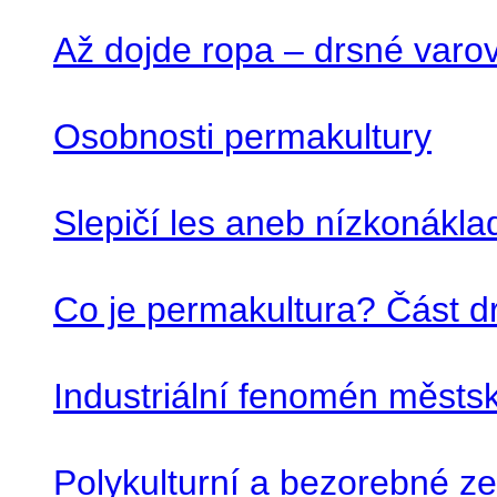
Až dojde ropa – drsné varo
Osobnosti permakultury
Slepičí les aneb nízkonákla
Co je permakultura? Část d
Industriální fenomén městs
Polykulturní a bezorebné z