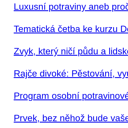
Luxusní potraviny aneb proč 
Tematická četba ke kurzu D
Zvyk, který ničí půdu a lids
Rajče divoké: Pěstování, vy
Program osobní potravinové
Prvek, bez něhož bude vaš