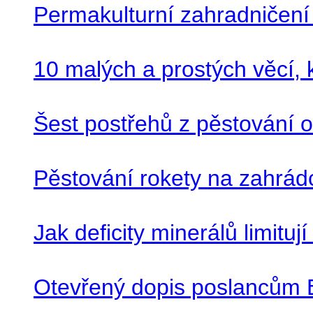
Permakulturní zahradničení
10 malých a prostých věcí, 
Šest postřehů z pěstování 
Pěstování rokety na zahrá
Jak deficity minerálů limitu
Otevřený dopis poslancům 