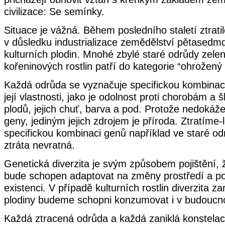
civilizace: Se semínky.
Situace je vážná. Během posledního staletí ztratil
v důsledku industrializace zemědělství pětasedm
kulturních plodin. Mnohé zbylé staré odrůdy zeleni
kořeninových rostlin patří do kategorie “ohrožený
Každá odrůda se vyznačuje specifickou kombinací
její vlastnosti, jako je odolnost proti chorobám a 
plodů, jejich chuť, barva a pod. Protože nedokáž
geny, jediným jejich zdrojem je příroda. Ztratíme-l
specifickou kombinaci genů například ve staré odrů
ztráta nevratná.
Genetická diverzita je svým způsobem pojištění, ž
bude schopen adaptovat na změny prostředí a po
existenci. V případě kulturních rostlin diverzita za
plodiny budeme schopni konzumovat i v budoucno
Každá ztracená odrůda a každá zaniklá konstelac