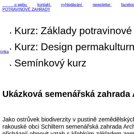
o webu
kontakt
vyhledávání
newsletter
facebo
POTRAVINOVÉ ZAHRADY
Kurz: Základy potravinové
Kurz: Design permakulturn
mínka
Semínkový kurz
Ukázková semenářská zahrada 
Jako ostrůvek biodiverzity v pustině zemědělskýc
rakouské obci Schiltern semenářská zahrada Arc
přicházejí obnovit vztah s křehkým základem země