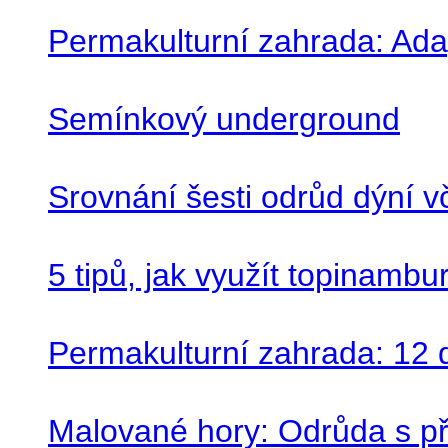
Permakulturní zahrada: Ad
Semínkový underground
Srovnání šesti odrůd dýní v
5 tipů, jak využít topinambu
Permakulturní zahrada: 12 
Malované hory: Odrůda s př