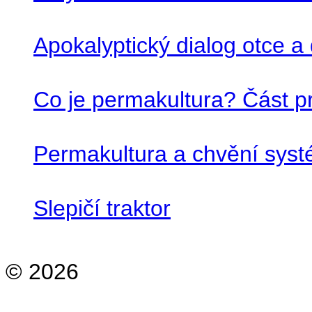
Apokalyptický dialog otce a
Co je permakultura? Část pr
Permakultura a chvění sys
Slepičí traktor
© 2026