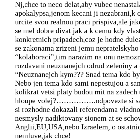
Nj,chce to neco delat,aby vubec nenastal
apokalypsa,jenom kecani ji nezabrani,k
urcite svou realnou praci prispiva,ale ja
se mel dobre divat jak a k cemu kdy vlas
konkretnich pripadech,coz je hodne dulezi
se zakonama zrizeni jemu nepratelskyho 
“kolaboraci”,tim narazim na onu nemozn
rozdavani neuznanejch odrud zeleniny a 
“Neuznanejch kym??? Snad tema kdo by 
Nebo jen tema kdo sami nepestujou a sam
kolikrat vetsi platy budou mit na zadech 
hloupe volej?…………….odpovezte si sa
si rozhodne dokazali referendama vladnou
nesmysly nadiktovany sionem at se scho
Anglii,EU,USA,nebo Izraelem, o ostatni
nemluve,jak chce!