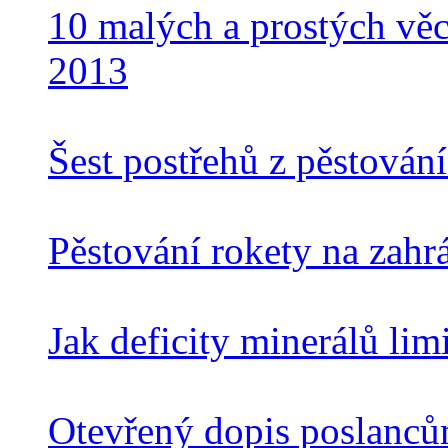
10 malých a prostých věcí
2013
Šest postřehů z pěstován
Pěstování rokety na zah
Jak deficity minerálů lim
Otevřený dopis poslanc