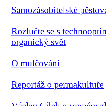
Samozásobitelské pěstová
Rozlučte se s technoopti
organický svět
O mulčování
Reportáž o permakultuře
Václav Cílek o ropném zl