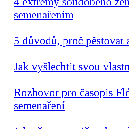
4 extrémy soudobého země
semenařením
5 důvodů, proč pěstovat
Jak vyšlechtit svou vlas
Rozhovor pro časopis Fló
semenaření