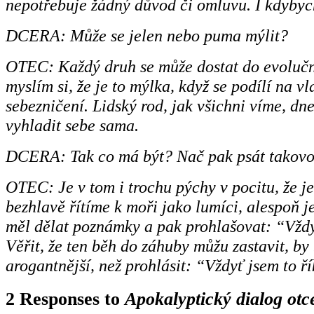
nepotřebuje žádný důvod či omluvu. I kdybych
DCERA: Může se jelen nebo puma mýlit?
OTEC: Každý druh se může dostat do evoluční
myslím si, že je to mýlka, když se podílí na v
sebezničení. Lidský rod, jak všichni víme, dn
vyhladit sebe sama.
DCERA: Tak co má být? Nač pak psát takovo
OTEC: Je v tom i trochu pýchy v pocitu, že jes
bezhlavě řítíme k moři jako lumíci, alespoň j
měl dělat poznámky a pak prohlašovat: “Vždy
Věřit, že ten běh do záhuby můžu zastavit, b
arogantnější, než prohlásit: “Vždyť jsem to ř
2 Responses to
Apokalyptický dialog otc