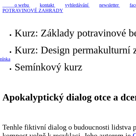
o webu
kontakt
vyhledávání
newsletter
fa
POTRAVINOVÉ ZAHRADY
Kurz: Základy potravinové b
Kurz: Design permakulturní 
mínka
Semínkový kurz
Apokalyptický dialog otce a dce
Tenhle fiktivní dialog o budoucnosti lidstva
kompost volně k recyklaci. Jeho autorem je
G