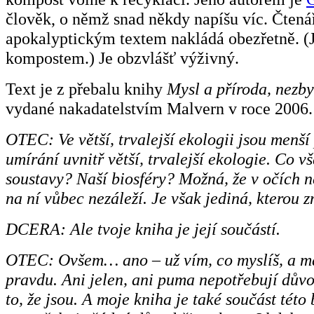
člověk, o němž snad někdy napíšu víc. Čtenář
apokalyptickým textem nakládá obezřetně. (
kompostem.) Je obzvlášť výživný.
Text je z přebalu knihy
Mysl a příroda, nezby
vydané nakadatelstvím Malvern v roce 2006.
OTEC: Ve větší, trvalejší ekologii jsou menší 
umírání uvnitř větší, trvalejší ekologie. Co vš
soustavy? Naší biosféry? Možná, že v očích 
na ní vůbec nezáleží. Je však jediná, kterou 
DCERA: Ale tvoje kniha je její součástí.
OTEC: Ovšem… ano – už vím, co myslíš, a m
pravdu. Ani jelen, ani puma nepotřebují dův
to, že jsou. A moje kniha je také součást této