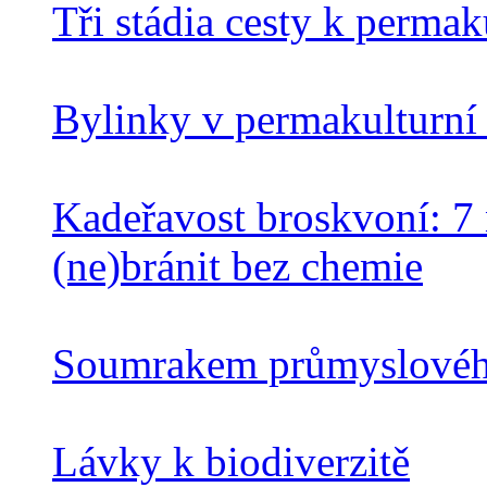
Tři stádia cesty k perma
Bylinky v permakulturní
Kadeřavost broskvoní: 7 n
(ne)bránit bez chemie
Soumrakem průmyslového
Lávky k biodiverzitě