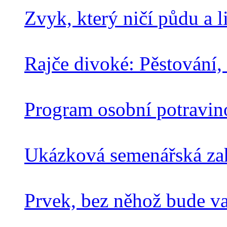
Zvyk, který ničí půdu a l
Rajče divoké: Pěstování,
Program osobní potravin
Ukázková semenářská za
Prvek, bez něhož bude v